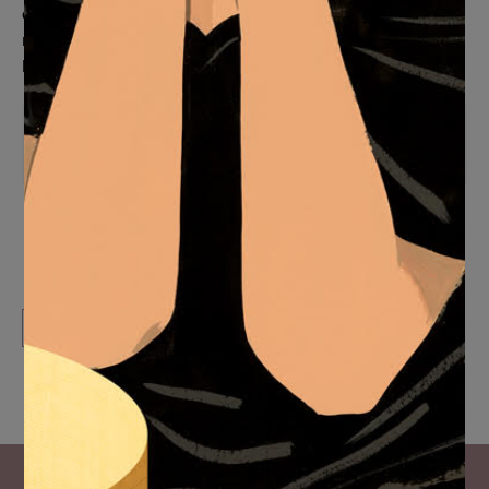
embalaje se obtienen de forma sostenible, siendo una
mezcla de materiales reciclados, reciclables o
biodegradables.
Size
Frame
ADD TO CART