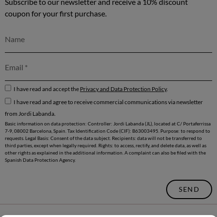
Subscribe to our newsletter and receive a 10% discount
coupon for your first purchase.
I have read and accept the
Privacy and Data Protection Policy
.
I have read and agree to receive commercial communications via newsletter
from Jordi Labanda.
Basic information on data protection: Controller: Jordi Labanda (JL), located at C/ Portaferrissa
7-9, 08002 Barcelona, Spain. Tax Identification Code (CIF): B63003495. Purpose: to respond to
requests. Legal Basis: Consent of the data subject. Recipients: data will not be transferred to
third parties, except when legally required. Rights: to access, rectify, and delete data, as well as
other rights as explained in the additional information. A complaint can also be filed with the
Spanish Data Protection Agency.
SEND