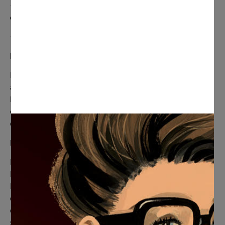
• Producción, embalaje y envío sostenibles y neutrales en
carbono
• ENTREGA MUNDIAL con seguimiento y envío asegurado
Materiales
Presentado en papel de archivo Photo Rag Giclée de
algodón sin ácido con un acabado suave como la seda, de
Hahnemühle, la fábrica más antigua del mundo que ha
estado produciendo papeles para bellas artes durante más
de 500 años.
Envío y devoluciones
Los pedidos se envían en un plazo de 3 a 5 días y luego
llegan en un plazo de 1 a 2 semanas al Reino Unido o
Europa y de 2 a 3 semanas a América del Norte. Otros
destinos pueden variar (hasta cuatro semanas). Una vez
que haya realizado su pedido, recibirá un número de
seguimiento por correo electrónico.