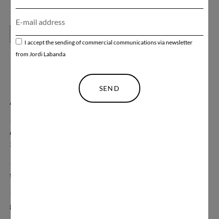
ADD TO CART
I accept the sending of commercial communications via newsletter
from Jordi Labanda
SEND
Acerca de esta obra de arte
• Disponible en A4 / 21 cm x 30 cm (Edición de 50), A3 / 30
cm x 42 cm (Edición de 40), A2 / 42 cm x 59 cm (Edición de
30) incluido un borde para enmarcar fácilmente
• Suministrado con un certificado de autenticidad firmado,
sellado y numerado
• Papel de algodón calidad museo con una vida de archivo
garantizada de más de 100 años