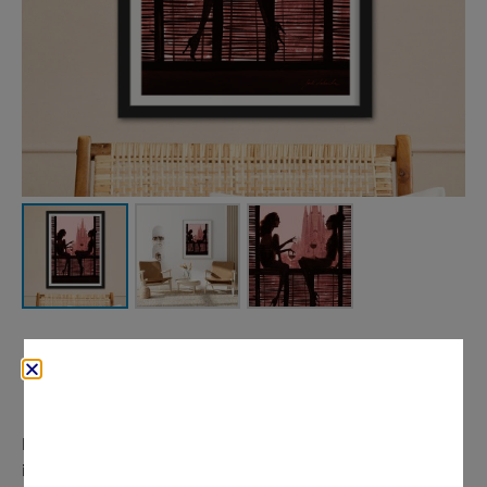
From
165
€
Este print —el gran
best seller
de mi galería— captura un
instante cotidiano y eterno a la vez: dos amigas charlando y