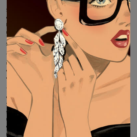
Su obra de arte se empaquetará de manera sostenible y
estará bien protegida, pero en las raras ocasiones en que
haya problemas, siempre le proporcionaremos un
reemplazo sin costo adicional. Más información
aquí
.
Sostenibilidad
Trabajamos con un socio de impresión completamente
neutral en carbono, por lo que todas las impresiones y
obras de arte enmarcadas (y su entrega) están certificadas
como neutrales en carbono.
Todos los papeles y materiales a base de madera provienen
de fuentes sostenibles certificadas por el Forestry
Stewardship Council. Los materiales de embalaje se han
seleccionado cuidadosamente para reducir el impacto en el
medio ambiente y, al mismo tiempo, garantizar que su obra
de arte llegue a usted en perfectas condiciones. Los
plásticos se reducen al mínimo y todos los materiales de