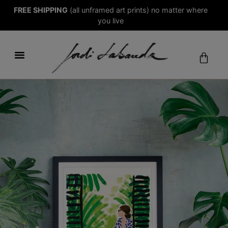
FREE SHIPPING
(all unframed art prints) no matter where
you live