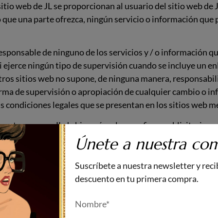
itio web de JL se proporcionan al usuario del sitio web de 
o que una parte ofrezca, ningún servicio o información que 
esponsable de ninguno de los servicios y / o información q
ni ejerce ningún tipo de supervisión cuando se incluye un en
tros sitios web no supone, de ninguna manera, responsabil
orma de supervisión o apropiación de cualquier cambio o i
 las condiciones legales que se presentan en los sitios web
 pertenezcan a JL de hipervínculos con fines publicitarios,
o consentimiento y / o autorización. En cualquier caso, la e
Únete a nuestra co
 existencia de relaciones comerciales o de otro tipo con el
su contenidos, opiniones o servicios.
Suscríbete a nuestra newsletter y rec
descuento en tu primera compra.
de los enlaces)
uedan ser causados debido a: