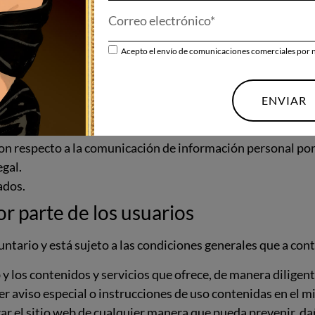
nuidad de los sitios web a los que está vinculado su propio
ervicios existentes en sitios web a los que esté vinculado
 o servicios existentes en estos sitios web.
Acepto el envío de comunicaciones comerciales por 
servicios existentes en los sitios web a los que está vincula
como consecuencia de la divulgación, el almacenamiento y la
ENVIAR
ctual o industrial registrados, derechos de honor, derechos
on respecto a la comunicación de información personal por 
egal.
ados.
or parte de los usuarios
ntario y está sujeto a las condiciones generales que a cont
y los contenidos y servicios que ofrece, de manera diligente,
er aviso especial o instrucciones de uso contenidas en el m
izar el sitio web de cualquier manera que pueda prevenir, da