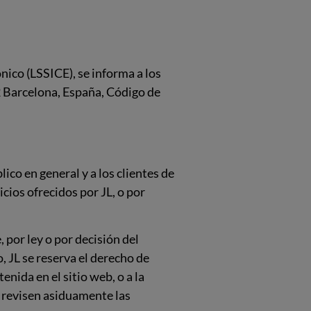
nico (LSSICE), se informa a los
02 Barcelona, España, Código de
ico en general y a los clientes de
icios ofrecidos por JL, o por
, por ley o por decisión del
, JL se reserva el derecho de
nida en el sitio web, o a la
e revisen asiduamente las