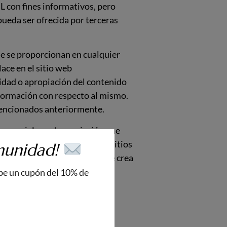
JL con fines informativos, pero
pueda ser ofrecida por terceras
ue se proporcionan en cualquier
lace en el sitio web
idad o apropiación del contenido
nformación con respecto al mismo.
 mencionados anteriormente.
 comerciales o de asociación que
xistencia de hipervínculos en sitios
munidad!
 propietario del sitio web que crea
ibe un cupón del 10% de