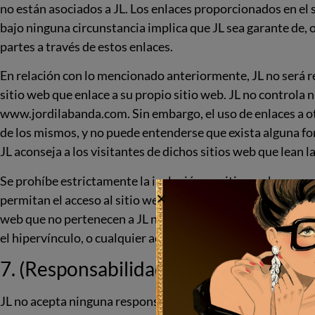
no están asociados a JL. Los enlaces proporcionados en el s
bajo ninguna circunstancia implica que JL sea garante de, 
partes a través de estos enlaces.
En relación con lo mencionado anteriormente, JL no será r
sitio web que enlace a su propio sitio web. JL no controla 
www.jordilabanda.com. Sin embargo, el uso de enlaces a o
de los mismos, y no puede entenderse que exista alguna f
JL aconseja a los visitantes de dichos sitios web que lean
Se prohíbe estrictamente la inclusión en sitios web que no
permitan el acceso al sitio web de JL sin su previo y expres
web que no pertenecen a JL no implica de ninguna manera la
el hipervínculo, o cualquier aceptación por parte de JL de 
7. (Responsabilidad por el contenido 
JL no acepta ninguna responsabilidad por los daños que p