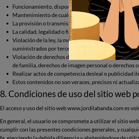
Funcionamiento, disponibilidad, accesibilidad o conti
Mantenimiento de cualquier información, contenido o s
La provisión o transmisión de información, contenidos
La calidad, legalidad o fiabilidad de los contenidos y 
Violación de la ley, la moral o las buenas prácticas 
suministrados por terceros.
Violación de derechos de autor de la propiedad intele
de familia, derechos de imagen personal o derechos c
Realizar actos de competencia desleal o publicidad il
Estos contenidos no son veraces, precisos ni actualiz
8. Condiciones de uso del sitio web p
El acceso y uso del sitio web www.jordilabanda.com es volu
En general, el usuario se compromete a utilizar el sitio web 
cumplir con las presentes condiciones generales, y cualqui
fe, ejerciendo la debida diligencia y absteniéndose de util