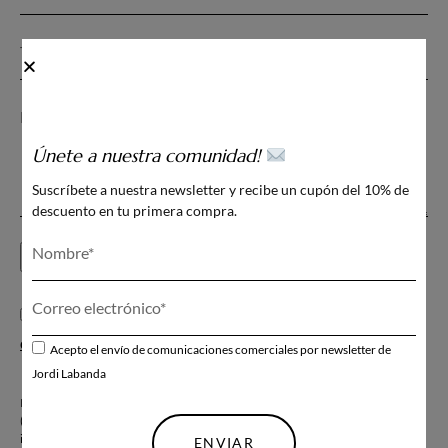
Únete a nuestra comunidad!
Suscríbete a nuestra newsletter y recibe un cupón del 10% de
descuento en tu primera compra.
He leído y acepto la
Política de privacidad y protección
de datos
Acepto el envío de comunicaciones comerciales por newsletter de
Jordi Labanda
Información básica sobre protección de datos: Responsable: Jordi Labanda
(JL), con sede en C/ Portaferrissa 7-9, 08002 Barcelona, España. Código de
identificación fiscal (CIF): B63003495. Finalidad: atender solicitud.
ENVIAR