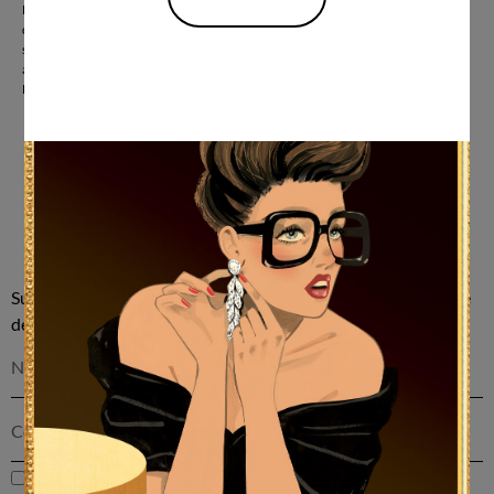
Legitimación: Consentimiento del interesado. Destinatarios: no se cederán
datos a terceros, salvo obligación legal. Derechos: Acceder, rectificar y
suprimir los datos, así como otros derechos como se explica en la información
adicional. También se puede presentar una reclamación ante la Agencia
Española de Protección de Datos.
ENVIAR
Suscríbete a nuestra newsletter y recibe un cupón del 10% de
descuento en tu primera compra.
He leído y acepto la
Política de privacidad y protección de datos
.