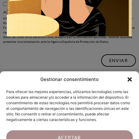
He leído y acepto el envío de comunicaciones comerciales por newsletter de
Jordi Labanda.
Información básica sobre protección de datos: Responsable: Jordi Labanda (JL), con sede en C/
Portaferrissa 7-9, 08002 Barcelona, España. Código de identificación fiscal (CIF): B63003495.
Finalidad: atender solicitud. Legitimación: Consentimiento del interesado. Destinatarios: no se
cederán datos a terceros, salvo obligación legal. Derechos: Acceder, rectificar y suprimir los
datos, así como otros derechos como se explica en la información adicional. También se puede
presentar una reclamación ante la Agencia Española de Protección de Datos.
ENVIAR
Gestionar consentimiento
Para ofrecer las mejores experiencias, utilizamos tecnologías como las
cookies para almacenar y/o acceder a la información del dispositivo. El
consentimiento de estas tecnologías nos permitirá procesar datos como
el comportamiento de navegación o las identificaciones únicas en este
sitio. No consentir o retirar el consentimiento, puede afectar
negativamente a ciertas características y funciones.
Aviso legal
Política de privacidad
ACEPTAR