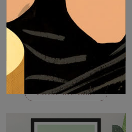
Summer in cambodia
Desde
165
€
SELECCIONAR OPCIONES