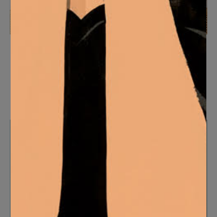
Love graffiti
Desde
165
€
SELECCIONAR OPCIONES