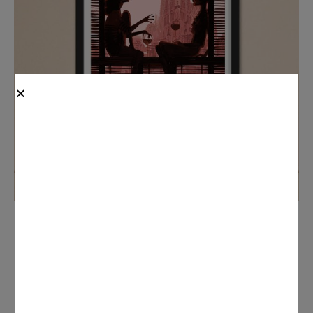
Sagrada Familia
Desde
165
€
SELECCIONAR OPCIONES